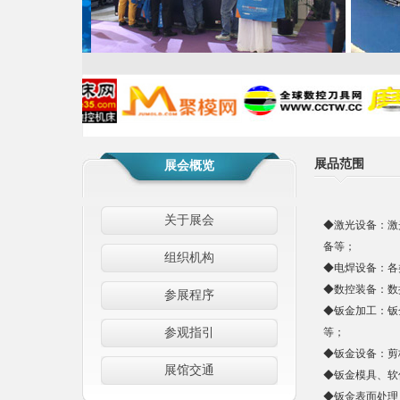
展品范围
展会概览
关于展会
◆激光设备：激
备等；
组织机构
◆电焊设备：各
◆数控装备：数
参展程序
◆钣金加工：钣
参观指引
等；
◆钣金设备：剪
展馆交通
◆钣金模具、软
◆钣金表面处理